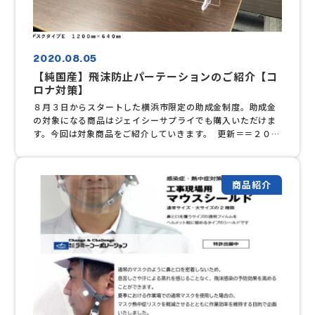
2020.08.05
【純国産】飛沫防止パーテーションのご紹介【コ
ロナ対策】
８月３日からスタートした横浜市限定の助成金制度。助成金
の対象になる商品はジェイシーサプライでも購入いただけま
す。今回は対象商品をご紹介していきます。 更新＝＝２０２
０年８月７日＝＝助成金につきましては予算に達したため、
受付を終了しています。ご了承ください。 社内や応接室な
ど場所を選ばず簡単に設置ができます。種類は４種類。設置
商品紹介
する場所に合わせてお選びいただけます。 スタンダードな
据え置きタイプです。移動・設置もラクラクです。高さ６０
０㎜、幅は５４０㎜～１２００㎜まで５種類あります。 下
の中央部分が開口しているタイプです。高さが一番高い商品
です。高さ８００㎜、幅は８００㎜と１１００㎜の２種類で
す。開口がないタイプもあります。 デスクにあるつい立に
ジョイントできるタイプです。高さ３５０㎜、幅は６８０㎜
～１３６０㎜の４種類です。 下に配線を通せるタイプで
す。下から１００㎜上がります。高さ６００㎜、幅は６５０
㎜～１２００㎜の４種類です。 ※この４種類以外でも特注で