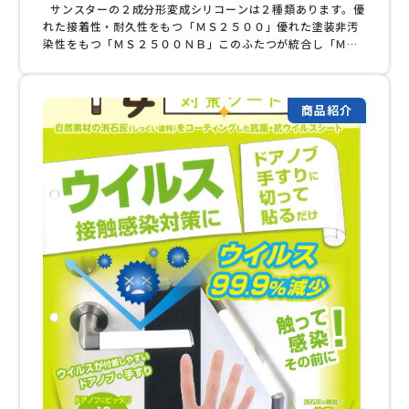
サンスターの２成分形変成シリコーンは２種類あります。優
れた接着性・耐久性をもつ「ＭＳ２５００」優れた塗装非汚
染性をもつ「ＭＳ２５００ＮＢ」このふたつが統合し「ＭＳ
２５００（ＮＢタイプ）」として生まれ変わりました！新商
品ＭＳ２５００（ＮＢタイプ）と今までの商品の打ち継ぎも
可能です。 弊社在庫も来週頃から切り替え予定です。（出荷
商品紹介
状況により変わります）弊社在庫なくなり次第、新商品へ切
り替えますが継続物件などで今までの商品がご必要な場合は
弊社担当営業までご連絡ください。 カタログはこちら