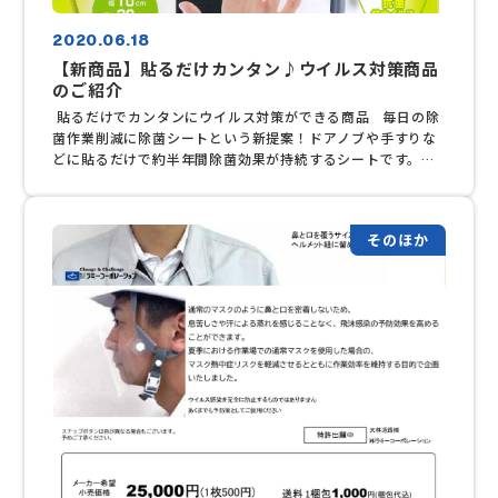
2020.06.18
【新商品】貼るだけカンタン♪ウイルス対策商品
のご紹介
貼るだけでカンタンにウイルス対策ができる商品 毎日の除
菌作業削減に除菌シートという新提案！ドアノブや手すりな
どに貼るだけで約半年間除菌効果が持続するシートです。ス
テンレス・木・塩ビ・ガラスにも貼り付けできるので幅広く
ご使用いただけます。※しっくい塗料を使用しているため、
除菌スプレーの吹付や水拭きはできません。ご注意くださ
そのほか
い。 【商品内容】接触感染対策シート（３枚入り）幅１０
㎝ × 長さ２０㎝色：白のみ 販売価格 ￥１，５００-/袋
※送料別途 メーカー取り寄せ商品の為、午前中にご注文で翌
日お届けになります。※在庫状況により納品日が変わりま
す。都度ご確認ください。 《現金購入ご希望のお客様へ》お
振込み等での対応も可能です。ぜひ一度お問い合わせくださ
い！☎０４５－８６４－１３０６