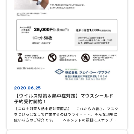
作成を承ります。お気軽にお問い合わせください。 補助金の
事前エントリーは予算金額に達し次第終了となります。お問
い合わせ・ご相談はお早めにご連絡ください。 助成金につい
てはこちら《終了しました》 価格・商品詳細はこちら※送料
はお届け先と数量により異なります。都度お問い合わせくだ
さい。
2020.06.25
【ウイルス対策＆熱中症対策】マウスシールド
予約受付開始！
【コロナ対策＆熱中症対策商品】 これからの暑さ、マスク
をつけっぱなしで作業するのはツライ・・・。そんな現場に
強い味方のご紹介です。 ヘルメットの顎紐にスナップボ
タンで留めるだけで装着完了！口元に密着しないタイプなの
で熱がこもりにくい！夏の現場にもってこいの商品です。熱