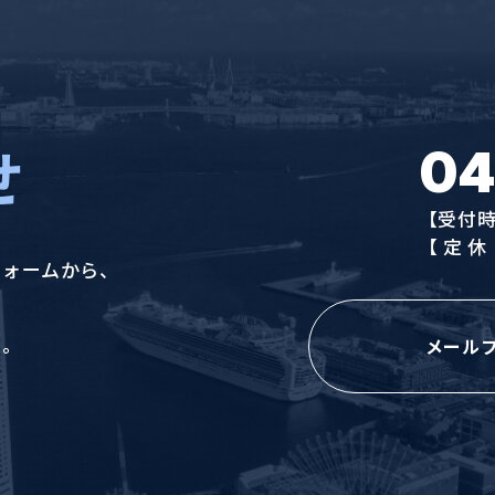
せ
04
【受付時間
【定休
フォームから、
い。
メール