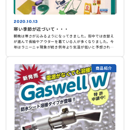
2020.10.13
寒い季節が近づいて・・・
朝晩は寒さが沁みるようになってきました。街中では衣替え
が進んで長袖やアウターを着ている人が多くなりました。今
年はラニーニャ現象が続き例年より気温が低いと予想されて
います。そろそろ防寒グッズの準備が必要ですね。 今回は熱
中症対策グッズをお知らせしているユニット（株）から防寒
対策商品のご紹介です。季節限定の商品は売り切れも早いの
商品紹介
で気になる商品はお早めにご注文ください！ 詳しい商品は
こちら↓↓↓ ユニット（株）ホームページはこちらＷＥＢカ
タログはこちら