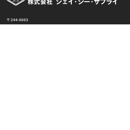
〒244-0003
神奈川県横浜市戸塚区戸塚町1034
TEL:045-864-1306 / FAX:045-864-1337
東京支店
〒144-0051
東京都大田区西蒲田7-52-4 向山ビル2F
TEL:03-3739-2669 / FAX:03-3739-2652
【受付時間】平日 8:30~18:00 土曜 8:30~12:00
【定休日】日曜・祝日
© 2025 JCS All Rights Reserved.