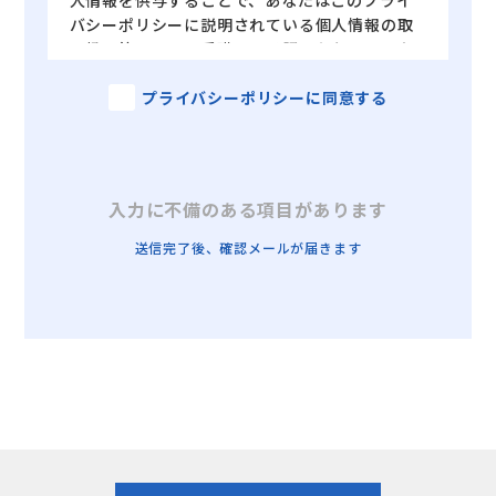
人情報を供与することで、あなたはこのプライ
バシーポリシーに説明されている個人情報の取
り扱い等について受諾し、承認したものとみな
されます。
【個人情報の収集の目的】
プライバシーポリシーに同意する
・当社がお客様に提供するサービスにおいて利
用するため
・お客様に合ったサービスや新しい商品などの
情報を的確にお知らせするため
入力に不備のある項目があります
・必要に応じてお客様に連絡を行うため
・採用活動のため
送信完了後、確認メールが届きます
【個人情報の管理】
お客様の個人情報は、当社が適切な管理を行う
とともに、漏洩、滅失、毀損の防止のために最
大限の注意を払っております。
尚、当社ではお客様によりよいサービスを提供
するため、個人情報を適切に取り扱っていると
認められる外部の委託先に、個人情報の取り扱
いの一部を委託しています。
委託先は、委託業務を行うために必要な範囲で
個人情報を利用します。