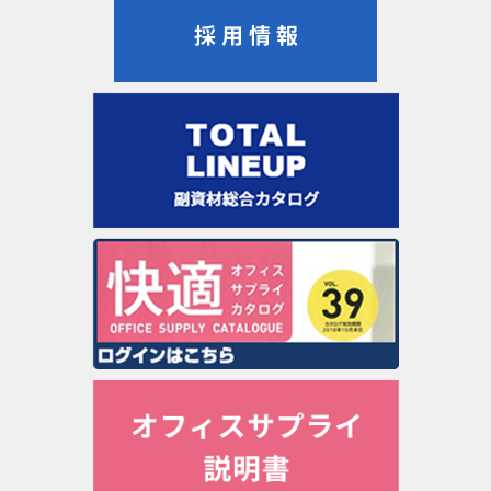
この場合当社は、委託先との間で個人情報の取
り扱いについて適切な契約を締結し、適切な管
理を要求いたします。
【個人情報の開示】
当社は、お客様よりお預かりした個人情報を適
切に管理し、次のいずれかに該当する場合を除
き、個人情報を第三者に開示いたしません。
・お客様の同意がある場合
・お客様が希望されるサービスを行うために当
社が業務を委託する業者に対して開示する場合
・法令に基づき開示することが必要である場合
下記の場合には、お客様の事前の同意なく当社
はお客様の個人情報を開示できるものとしま
す。
・警察や裁判所、その他の政府機関から召喚
状、令状、命令等によって要求された場合
・人の生命、身体または財産の保護のために必
要がある場合であって、お客様の同意を得るこ
とが困難であるとき
【法令、規範の遵守と見直し】