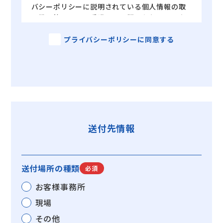
バシーポリシーに説明されている個人情報の取
り扱い等について受諾し、承認したものとみな
されます。
【個人情報の収集の目的】
プライバシーポリシーに同意する
・当社がお客様に提供するサービスにおいて利
用するため
・お客様に合ったサービスや新しい商品などの
情報を的確にお知らせするため
・必要に応じてお客様に連絡を行うため
・採用活動のため
【個人情報の管理】
送付先情報
お客様の個人情報は、当社が適切な管理を行う
とともに、漏洩、滅失、毀損の防止のために最
大限の注意を払っております。
尚、当社ではお客様によりよいサービスを提供
送付場所の種類
必須
するため、個人情報を適切に取り扱っていると
認められる外部の委託先に、個人情報の取り扱
お客様事務所
いの一部を委託しています。
現場
委託先は、委託業務を行うために必要な範囲で
個人情報を利用します。
その他