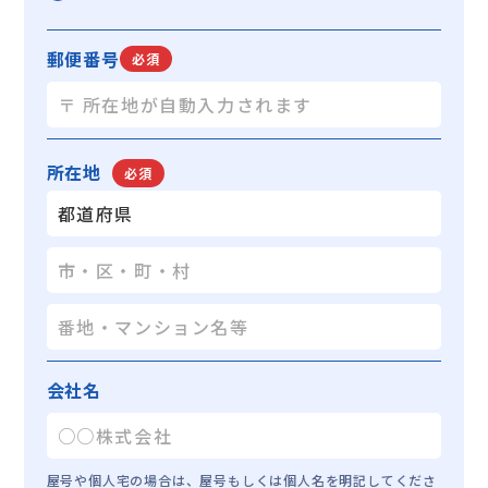
この場合当社は、委託先との間で個人情報の取
り扱いについて適切な契約を締結し、適切な管
理を要求いたします。
郵便番号
必須
【個人情報の開示】
当社は、お客様よりお預かりした個人情報を適
切に管理し、次のいずれかに該当する場合を除
き、個人情報を第三者に開示いたしません。
・お客様の同意がある場合
・お客様が希望されるサービスを行うために当
社が業務を委託する業者に対して開示する場合
・法令に基づき開示することが必要である場合
下記の場合には、お客様の事前の同意なく当社
はお客様の個人情報を開示できるものとしま
す。
・警察や裁判所、その他の政府機関から召喚
状、令状、命令等によって要求された場合
会社名
・人の生命、身体または財産の保護のために必
要がある場合であって、お客様の同意を得るこ
とが困難であるとき
【法令、規範の遵守と見直し】
屋号や個人宅の場合は、屋号もしくは個人名を明記してくださ
当社は、保有する個人情報に関して適用される